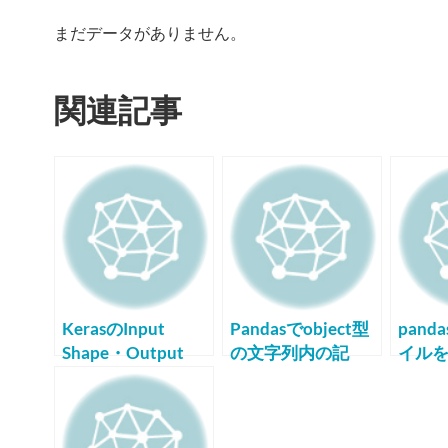
まだデータがありません。
関連記事
KerasのInput
Pandasでobject型
pand
Shape・Output
の文字列内の記
イル
Shape・Paramの形
号・特殊文字を置
書き
状
換する