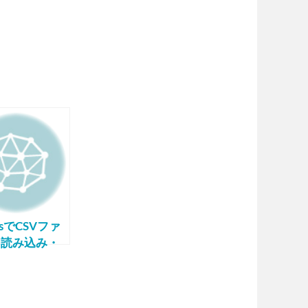
asでCSVファ
を読み込み・
込みする