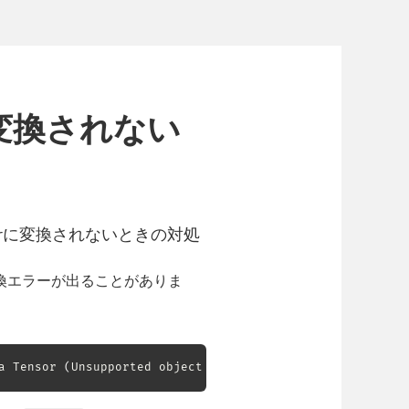
rに変換されない
sorに変換されないときの対処
な変換エラーが出ることがありま
a Tensor 
(
Unsupported object 
type
 int
)