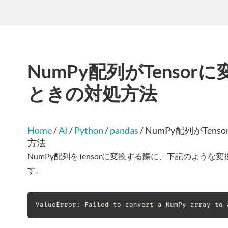
NumPy配列がTenso
ときの対処方法
Home
/
AI
/
Python
/
pandas
/
NumPy配列がTen
方法
NumPy配列をTensorに変換する際に、下記のよう
す。
ValueError: Failed to convert a NumPy array to 