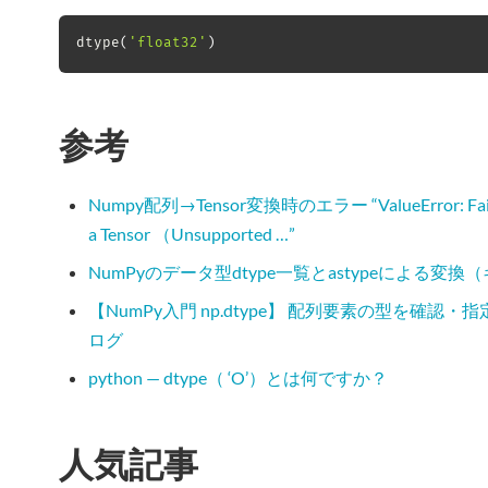
dtype
(
'float32'
)
参考
Numpy配列→Tensor変換時のエラー “ValueError: Failed t
a Tensor （Unsupported …”
NumPyのデータ型dtype一覧とastypeによる変換（キャス
【NumPy入門 np.dtype】 配列要素の型を確認・
ログ
python — dtype（ ‘O’）とは何ですか？
人気記事