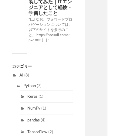
装してみた｜ITエン
ジニアとして経験・
学習したこと
"[…] なお、フォワードプロ
パゲーションについては、
以下のサイトを参照のこ
と。 https://hossuii.com/?
p=1803 […] "
カテゴリー
AI
(8)
Python
(7)
Keras
(1)
NumPy
(1)
pandas
(4)
TensorFlow
(2)