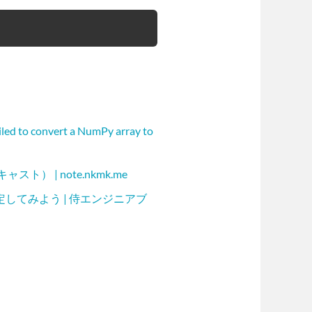
o convert a NumPy array to
ト） | note.nkmk.me
指定してみよう | 侍エンジニアブ